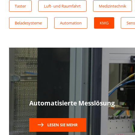
Taster
Luft- und Raumfahrt
Medizintechnik
Beladesysteme
Automation
KMG
Sens
Automatisierte Messlösung
LESEN SIE MEHR