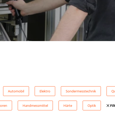
Automobil
Elektro
Sondermesstechnik
Qu
oren
Handmessmittel
Härte
Optik
Fil