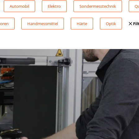
Automobil
Elektro
Sondermesstechnik
Qu
oren
Handmessmittel
Härte
Optik
Fil