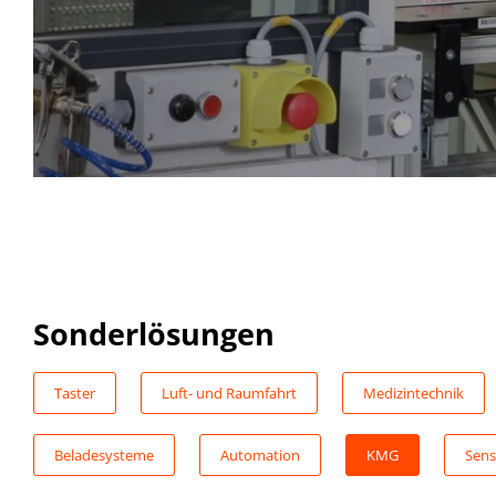
Sonderlösungen
Taster
Luft- und Raumfahrt
Medizintechnik
Beladesysteme
Automation
KMG
Sens