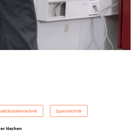
alitätsdatentechnik
Spanntechnik
ter löschen